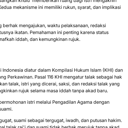
dangkan khulu' memberikan ruang bagi istri mengakhiri
dua mekanisme ini memiliki rukun, syarat, dan implikasi
 berhak mengajukan, waktu pelaksanaan, redaksi
usnya ikatan. Pemahaman ini penting karena status
nafkah iddah, dan kemungkinan rujuk.
i Indonesia diatur dalam Kompilasi Hukum Islam (KHI) dan
g Perkawinan. Pasal 116 KHI mengatur talak sebagai hak
 talak, istri yang dicerai, saksi, dan redaksi talak yang
mungkinkan rujuk selama masa iddah tanpa akad baru.
i permohonan istri melalui Pengadilan Agama dengan
suami.
gugat, suami sebagai tergugat, iwadh, dan putusan hakim.
al talak raj'i dan suami tidak berhak merujuk tanpa akad