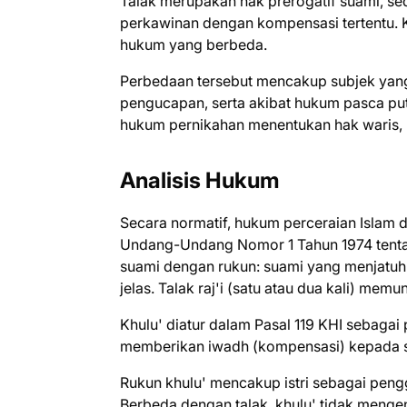
Talak merupakan hak prerogatif suami, se
perkawinan dengan kompensasi tertentu. Ke
hukum yang berbeda.
Perbedaan tersebut mencakup subjek yang
pengucapan, serta akibat hukum pasca put
hukum pernikahan menentukan hak waris, 
Analisis Hukum
Secara normatif, hukum perceraian Islam d
Undang-Undang Nomor 1 Tahun 1974 tentan
suami dengan rukun: suami yang menjatuhkan
jelas. Talak raj'i (satu atau dua kali) me
Khulu' diatur dalam Pasal 119 KHI sebaga
memberikan iwadh (kompensasi) kepada 
Rukun khulu' mencakup istri sebagai peng
Berbeda dengan talak, khulu' tidak mengen