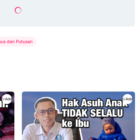
us dan Putusan
Add
Add