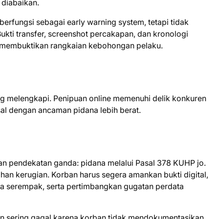
 diabaikan.
rfungsi sebagai early warning system, tetapi tidak
kti transfer, screenshot percakapan, dan kronologi
m membuktikan rangkaian kebohongan pelaku.
ng melengkapi. Penipuan online memenuhi delik konkuren
l dengan ancaman pidana lebih berat.
an pendekatan ganda: pidana melalui Pasal 378 KUHP jo.
han kerugian. Korban harus segera amankan bukti digital,
ra serempak, serta pertimbangkan gugatan perdata
an sering gagal karena korban tidak mendokumentasikan