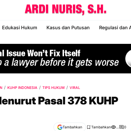
Edukasi Hukum
Kasus dan Putusan
Regulasi dan 
AN
KUHP INDONESIA
TIPS HUKUM
VIRAL
Menurut Pasal 378 KUHP
Tambahkan
Tambahkan
...
0